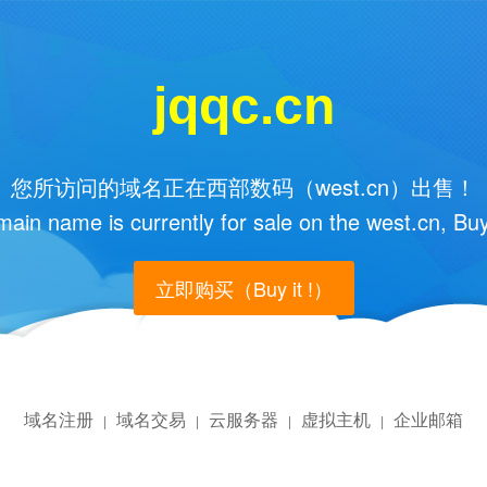
jqqc.cn
您所访问的域名正在西部数码（west.cn）出售！
main name is currently for sale on the west.cn, Buy
立即购买（Buy it !）
域名注册
域名交易
云服务器
虚拟主机
企业邮箱
|
|
|
|